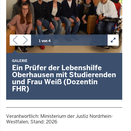
1 von 4
G
GALERIE
Ein Prüfer der Lebenshilfe
Oberhausen mit Studierenden
und Frau Weiß (Dozentin
FHR)
Verantwortlich: Ministerium der Justiz Nordrhein-
Westfalen, Stand: 2026