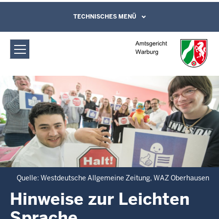
Direkt zum Inhalt
Amtsgericht Warburg: Hinweise zur
TECHNISCHES MENÜ
Leichte Sprache, Gebärdensprachenvideo
und Kontaktformular
Leichten Sprache
Quelle: Westdeutsche Allgemeine Zeitung, WAZ Oberhausen
Hinweise zur Leichten
Sprache