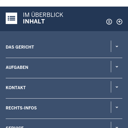
IM ÜBERBLICK
Justiz-Portal im Überblick:
INHALT
DAS GERICHT
AUFGABEN
KONTAKT
RECHTS-INFOS