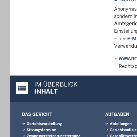
Anonymisi
sondern i
Amtsgeri
Einstellun
– per
E-M
Verwendu
www.nr
Rechtsp
IM ÜBERBLICK
Justiz-Portal im Überblick:
INHALT
DAS GERICHT
AUFGABEN
Gerichtsvorstellung
Abteilungen
Sitzungstermine
Gerichtsvollzi
Zwangsversteigerungs­termine
Geschäftsverte