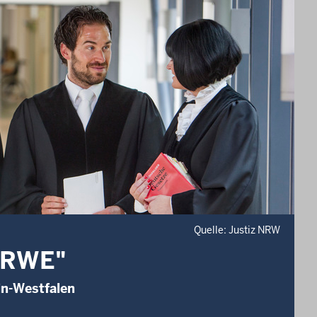
Quelle: Justiz NRW
NRWE"
in-Westfalen