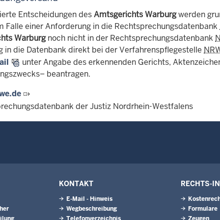
erte Entscheidungen des
Amtsgerichts Warburg
werden grun
m Falle einer Anforderung in die Rechtsprechungsdatenbank
chts Warburg
noch nicht in der Rechtsprechungsdatenbank
g in die Datenbank direkt bei der Verfahrenspflegestelle
NR
ail
unter Angabe des erkennenden Gerichts, Aktenzeiche
ngszwecks– beantragen.
we.de
rechungsdatenbank der Justiz Nordrhein-Westfalens
KONTAKT
RECHTS-I
E-Mail - Hinweis
Kostenrech
eher
Wegbeschreibung
Formulare
ilung
Telefonverzeichnis
Zeugen