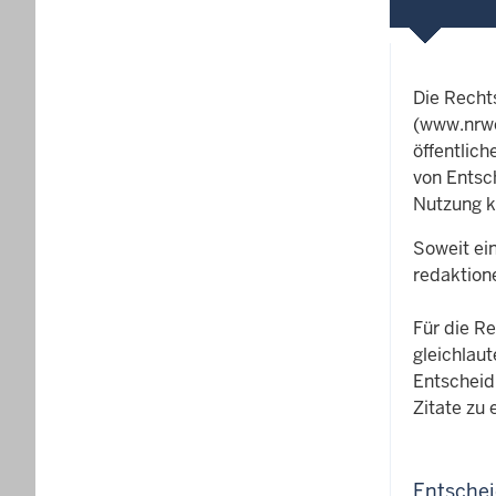
Die Rech
(www.nrwe
öffentlic
von Entsc
Nutzung k
Soweit ei
redaktion
Für die R
gleichlau
Entscheid
Zitate zu 
Entsche