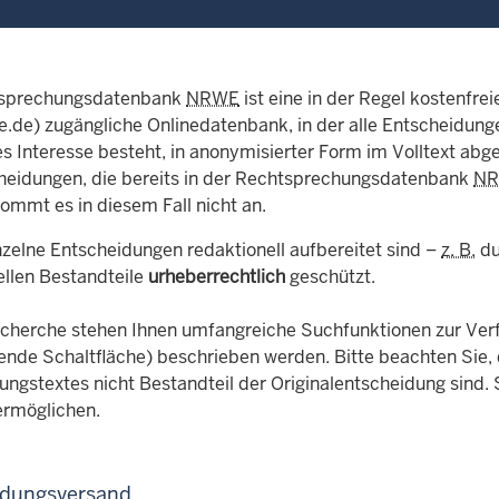
tsprechungsdatenbank
NRWE
ist eine in der Regel kostenfre
.de) zugängliche Onlinedatenbank, in der alle Entscheidunge
hes Interesse besteht, in anonymisierter Form im Volltext ab
heidungen, die bereits in der Rechtsprechungsdatenbank
N
ommt es in diesem Fall nicht an.
nzelne Entscheidungen redaktionell aufbereitet sind –
z. B.
du
ellen Bestandteile
urheberrechtlich
geschützt.
echerche stehen Ihnen umfangreiche Suchfunktionen zur Verfüg
tende Schaltfläche) beschrieben werden. Bitte beachten Sie,
ungstextes nicht Bestandteil der Originalentscheidung sind.
ermöglichen.
idungsversand