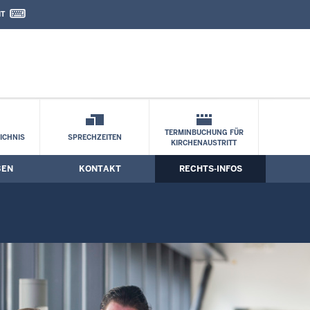
IT
nd Kontaktformular
g NRW
TERMINBUCHUNG FÜR
ICHNIS
SPRECHZEITEN
KIRCHENAUSTRITT
BEN
KONTAKT
RECHTS-INFOS