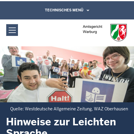
Direkt zum Inhalt
Amtsgericht Warburg: Hinweise zur
TECHNISCHES MENÜ
Leichte Sprache, Gebärdensprachenvideo
und Kontaktformular
Leichten Sprache
Quelle: Westdeutsche Allgemeine Zeitung, WAZ Oberhausen
Hinweise zur Leichten
Sprache